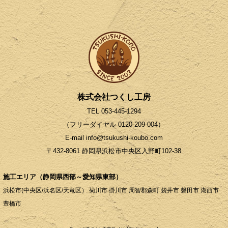
株式会社つくし工房
TEL 053-445-1294
（フリーダイヤル 0120-209-004）
E-mail info@tsukushi-koubo.com
〒432-8061 静岡県浜松市中央区入野町102-38
施工エリア（静岡県西部～愛知県東部）
浜松市(中央区/浜名区/天竜区）
菊川市
掛川市
周智郡森町
袋井市
磐田市
湖西市
豊橋市